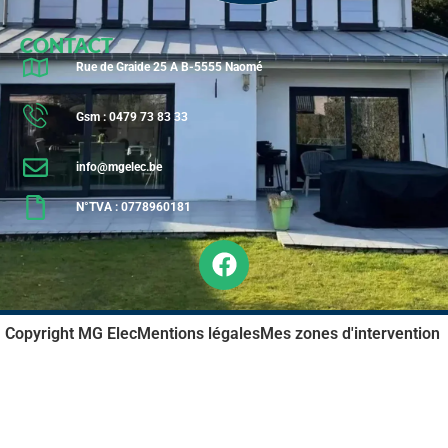
CONTACT
Rue de Graide 25 A B-5555 Naomé
Gsm : 0479 73 83 33
info@mgelec.be
N°TVA : 0778960181
Copyright MG Elec
Mentions légales
Mes zones d'intervention