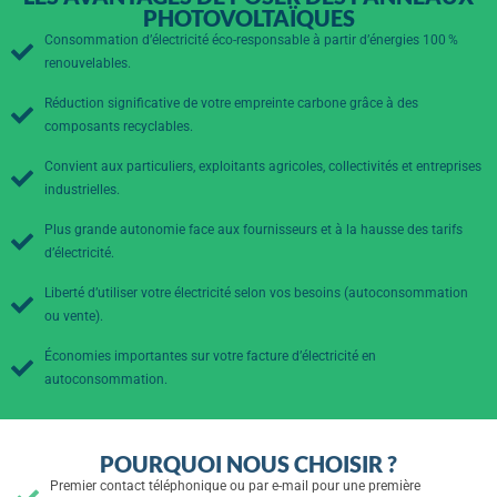
PHOTOVOLTAÏQUES
Consommation d’électricité éco-responsable à partir d’énergies 100 %
renouvelables.
Réduction significative de votre empreinte carbone grâce à des
composants recyclables.
Convient aux particuliers, exploitants agricoles, collectivités et entreprises
industrielles.
Plus grande autonomie face aux fournisseurs et à la hausse des tarifs
d’électricité.
Liberté d’utiliser votre électricité selon vos besoins (autoconsommation
ou vente).
Économies importantes sur votre facture d’électricité en
autoconsommation.
POURQUOI NOUS CHOISIR ?
Premier contact téléphonique ou par e-mail pour une première