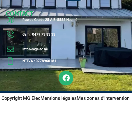
CONTACT
Rue de Graide 25 A B-5555 Naomé
Gsm : 0479 73 83 33
info@mgelec.be
N°TVA : 0778960181
Copyright MG Elec
Mentions légales
Mes zones d'intervention