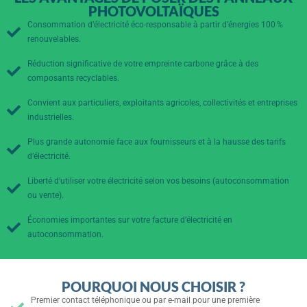
PHOTOVOLTAÏQUES
Consommation d’électricité éco-responsable à partir d’énergies 100 %
renouvelables.
Réduction significative de votre empreinte carbone grâce à des
composants recyclables.
Convient aux particuliers, exploitants agricoles, collectivités et entreprises
industrielles.
Plus grande autonomie face aux fournisseurs et à la hausse des tarifs
d’électricité.
Liberté d’utiliser votre électricité selon vos besoins (autoconsommation
ou vente).
Économies importantes sur votre facture d’électricité en
autoconsommation.
POURQUOI NOUS CHOISIR ?
Premier contact téléphonique ou par e-mail pour une première