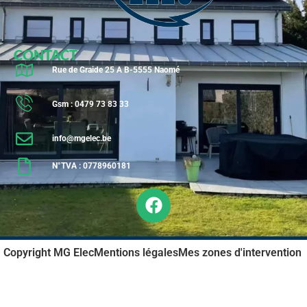
CONTACT
Rue de Graide 25 A B-5555 Naomé
Gsm : 0479 73 83 33
info@mgelec.be
N°TVA : 0778960181
Copyright MG Elec
Mentions légales
Mes zones d'intervention