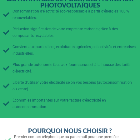
PHOTOVOLTAÏQUES
Consommation d’électricité éco-responsable à partir d’énergies 100 %
renouvelables.
Réduction significative de votre empreinte carbone grâce à des
composants recyclables.
Convient aux particuliers, exploitants agricoles, collectivités et entreprises
industrielles.
Plus grande autonomie face aux fournisseurs et à la hausse des tarifs
d’électricité.
Liberté d’utiliser votre électricité selon vos besoins (autoconsommation
ou vente).
Économies importantes sur votre facture d’électricité en
autoconsommation.
POURQUOI NOUS CHOISIR ?
Premier contact téléphonique ou par e-mail pour une première