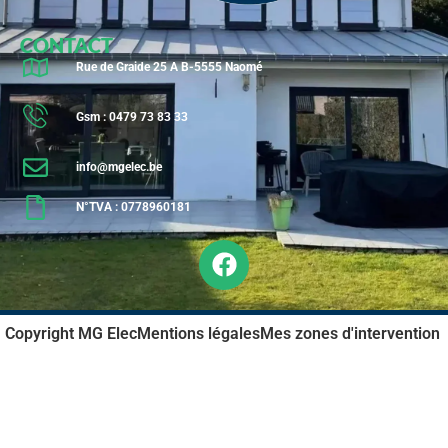
CONTACT
Rue de Graide 25 A B-5555 Naomé
Gsm : 0479 73 83 33
info@mgelec.be
N°TVA : 0778960181
Copyright MG Elec
Mentions légales
Mes zones d'intervention