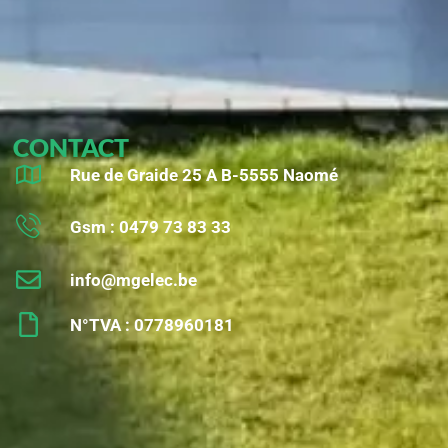
CONTACT
Rue de Graide 25 A B-5555 Naomé
Gsm : 0479 73 83 33
info@mgelec.be
N°TVA : 0778960181