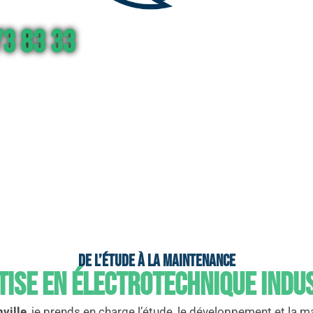
3 83 33
De l’étude à la maintenance
tise en électrotechnique indu
nville
, je prends en charge l’étude, le développement et la