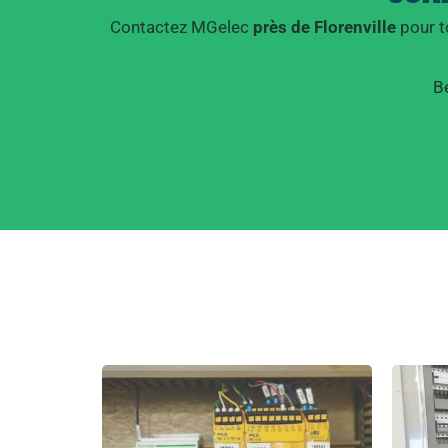
Contactez MGelec
près de Florenville
pour t
Bé