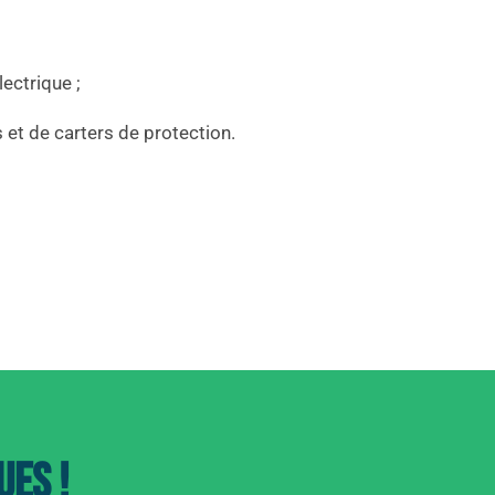
lectrique ;
s et de carters de protection.
ues !