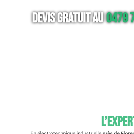
Devis gratuit au
0479 7
L’exper
En électrotechnique industrielle
près de Flore