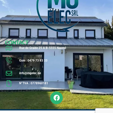
CONTACT
Rue de Graide 25 A B-5555 Naomé
Gsm : 0479 73 83 33
info@mgelec.be
N°TVA : 0778960181